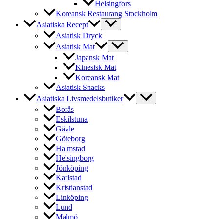
Helsingfors
Koreansk Restaurang Stockholm
Asiatiska Recept
Asiatisk Dryck
Asiatisk Mat
Japansk Mat
Kinesisk Mat
Koreansk Mat
Asiatisk Snacks
Asiatiska Livsmedelsbutiker
Borås
Eskilstuna
Gävle
Göteborg
Halmstad
Helsingborg
Jönköping
Karlstad
Kristianstad
Linköping
Lund
Malmö