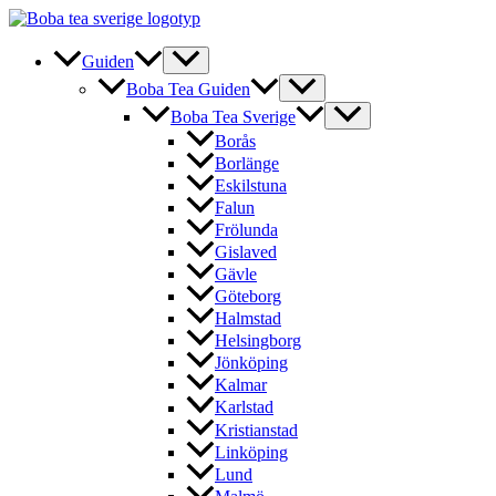
Hoppa
till
innehåll
Guiden
Boba Tea Guiden
Boba Tea Sverige
Borås
Borlänge
Eskilstuna
Falun
Frölunda
Gislaved
Gävle
Göteborg
Halmstad
Helsingborg
Jönköping
Kalmar
Karlstad
Kristianstad
Linköping
Lund