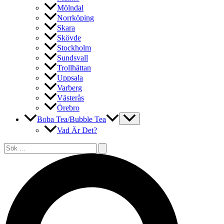
Mölndal
Norrköping
Skara
Skövde
Stockholm
Sundsvall
Trollhättan
Uppsala
Varberg
Västerås
Örebro
Boba Tea/Bubble Tea
Vad Är Det?
Sök
efter:
Sök