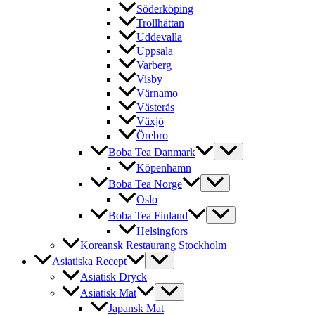
Söderköping
Trollhättan
Uddevalla
Uppsala
Varberg
Visby
Värnamo
Västerås
Växjö
Örebro
Boba Tea Danmark
Köpenhamn
Boba Tea Norge
Oslo
Boba Tea Finland
Helsingfors
Koreansk Restaurang Stockholm
Asiatiska Recept
Asiatisk Dryck
Asiatisk Mat
Japansk Mat