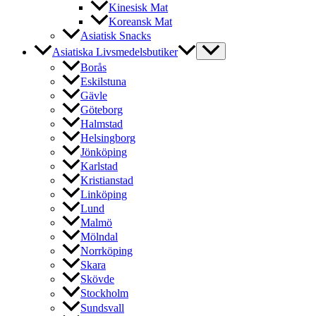
Kinesisk Mat
Koreansk Mat
Asiatisk Snacks
Asiatiska Livsmedelsbutiker
Borås
Eskilstuna
Gävle
Göteborg
Halmstad
Helsingborg
Jönköping
Karlstad
Kristianstad
Linköping
Lund
Malmö
Mölndal
Norrköping
Skara
Skövde
Stockholm
Sundsvall