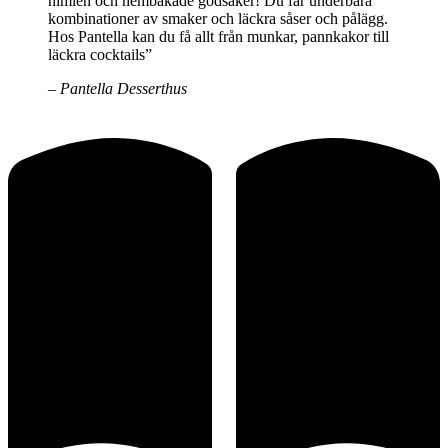
himlen och hembakade godsaker! Du får underbara
kombinationer av smaker och läckra såser och pålägg.
Hos Pantella kan du få allt från munkar, pannkakor till
läckra cocktails”
– Pantella Desserthus