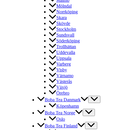
Malmö
Mölndal
Norrköping
Skara
Skövde
Stockholm
Sundsvall
Söderköping
Trollhättan
Uddevalla
Uppsala
Varberg
Visby
Värnamo
Västerås
Växjö
Örebro
Boba Tea Danmark
Köpenhamn
Boba Tea Norge
Oslo
Boba Tea Finland