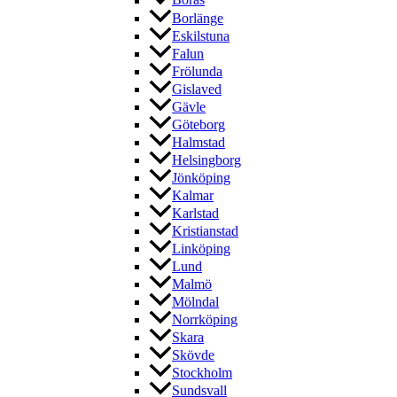
Borås
Borlänge
Eskilstuna
Falun
Frölunda
Gislaved
Gävle
Göteborg
Halmstad
Helsingborg
Jönköping
Kalmar
Karlstad
Kristianstad
Linköping
Lund
Malmö
Mölndal
Norrköping
Skara
Skövde
Stockholm
Sundsvall