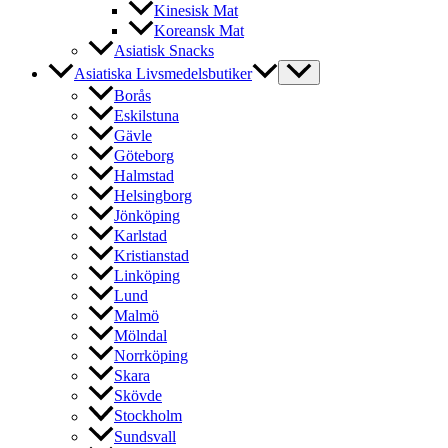
Kinesisk Mat
Koreansk Mat
Asiatisk Snacks
Asiatiska Livsmedelsbutiker
Borås
Eskilstuna
Gävle
Göteborg
Halmstad
Helsingborg
Jönköping
Karlstad
Kristianstad
Linköping
Lund
Malmö
Mölndal
Norrköping
Skara
Skövde
Stockholm
Sundsvall