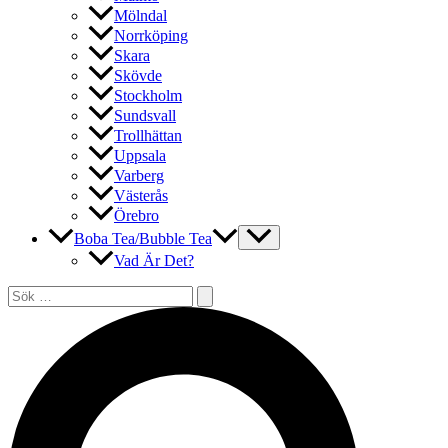
Mölndal
Norrköping
Skara
Skövde
Stockholm
Sundsvall
Trollhättan
Uppsala
Varberg
Västerås
Örebro
Boba Tea/Bubble Tea
Vad Är Det?
Sök
efter:
Sök