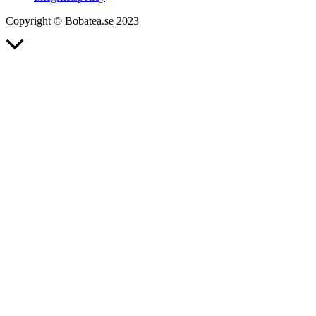
Copyright © Bobatea.se 2023
Rulla
till
toppen