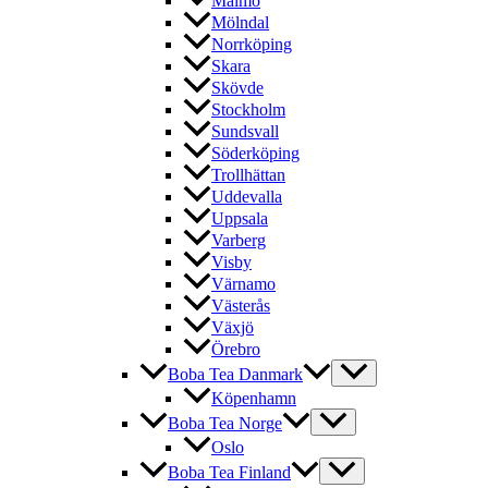
Malmö
Mölndal
Norrköping
Skara
Skövde
Stockholm
Sundsvall
Söderköping
Trollhättan
Uddevalla
Uppsala
Varberg
Visby
Värnamo
Västerås
Växjö
Örebro
Boba Tea Danmark
Köpenhamn
Boba Tea Norge
Oslo
Boba Tea Finland