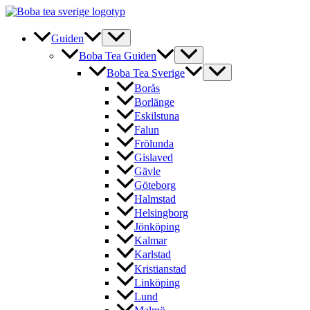
Hoppa
till
innehåll
Guiden
Boba Tea Guiden
Boba Tea Sverige
Borås
Borlänge
Eskilstuna
Falun
Frölunda
Gislaved
Gävle
Göteborg
Halmstad
Helsingborg
Jönköping
Kalmar
Karlstad
Kristianstad
Linköping
Lund