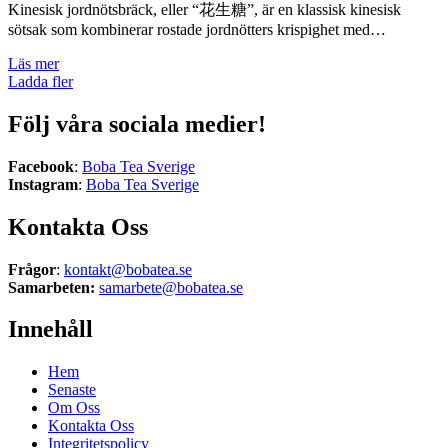
Kinesisk jordnötsbräck, eller “花生糖”, är en klassisk kinesisk
sötsak som kombinerar rostade jordnötters krispighet med…
Läs mer
Ladda fler
Följ våra sociala medier!
Facebook
:
Boba Tea Sverige
Instagram
:
Boba Tea Sverige
Kontakta Oss
Frågor
:
kontakt@bobatea.se
Samarbeten:
samarbete@bobatea.se
Innehåll
Hem
Senaste
Om Oss
Kontakta Oss
Integritetspolicy