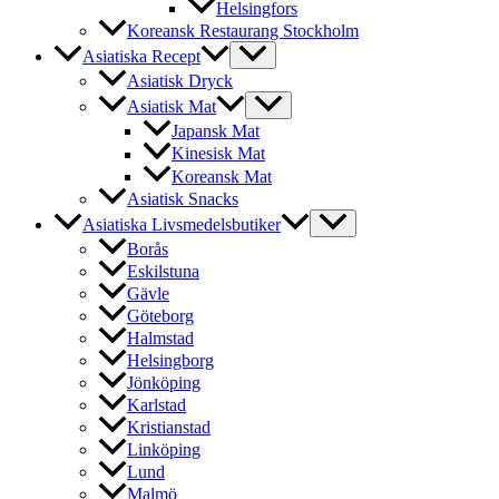
Helsingfors
Koreansk Restaurang Stockholm
Asiatiska Recept
Asiatisk Dryck
Asiatisk Mat
Japansk Mat
Kinesisk Mat
Koreansk Mat
Asiatisk Snacks
Asiatiska Livsmedelsbutiker
Borås
Eskilstuna
Gävle
Göteborg
Halmstad
Helsingborg
Jönköping
Karlstad
Kristianstad
Linköping
Lund
Malmö