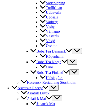
Söderköping
Trollhättan
Uddevalla
Uppsala
Varberg
Visby
Värnamo
Västerås
Växjö
Örebro
Boba Tea Danmark
Köpenhamn
Boba Tea Norge
Oslo
Boba Tea Finland
Helsingfors
Koreansk Restaurang Stockholm
Asiatiska Recept
Asiatisk Dryck
Asiatisk Mat
Japansk Mat