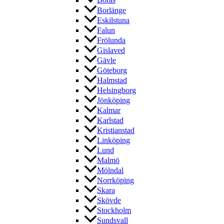
Borås
Borlänge
Eskilstuna
Falun
Frölunda
Gislaved
Gävle
Göteborg
Halmstad
Helsingborg
Jönköping
Kalmar
Karlstad
Kristianstad
Linköping
Lund
Malmö
Mölndal
Norrköping
Skara
Skövde
Stockholm
Sundsvall