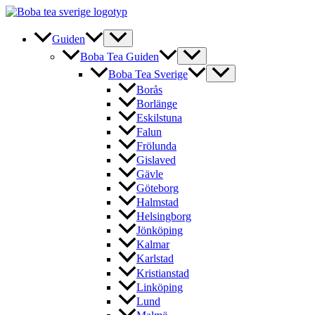
Hoppa
till
innehåll
Guiden
Boba Tea Guiden
Boba Tea Sverige
Borås
Borlänge
Eskilstuna
Falun
Frölunda
Gislaved
Gävle
Göteborg
Halmstad
Helsingborg
Jönköping
Kalmar
Karlstad
Kristianstad
Linköping
Lund