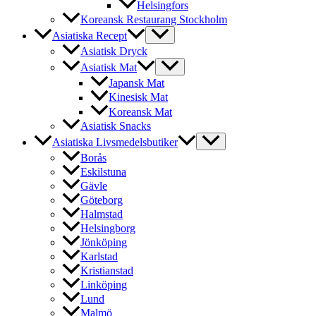
Helsingfors
Koreansk Restaurang Stockholm
Asiatiska Recept
Asiatisk Dryck
Asiatisk Mat
Japansk Mat
Kinesisk Mat
Koreansk Mat
Asiatisk Snacks
Asiatiska Livsmedelsbutiker
Borås
Eskilstuna
Gävle
Göteborg
Halmstad
Helsingborg
Jönköping
Karlstad
Kristianstad
Linköping
Lund
Malmö