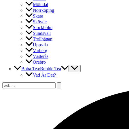
Mölndal
Norrköping
Skara
Skövde
Stockholm
Sundsvall
Trollhättan
Uppsala
Varberg
Västerås
Örebro
Boba Tea/Bubble Tea
Vad Är Det?
Sök
efter:
Sök