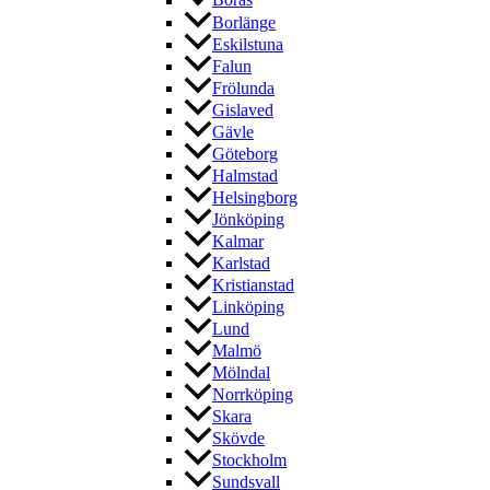
Borås
Borlänge
Eskilstuna
Falun
Frölunda
Gislaved
Gävle
Göteborg
Halmstad
Helsingborg
Jönköping
Kalmar
Karlstad
Kristianstad
Linköping
Lund
Malmö
Mölndal
Norrköping
Skara
Skövde
Stockholm
Sundsvall