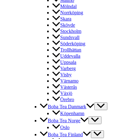
Malmö
Mölndal
Norrköping
Skara
Skövde
Stockholm
Sundsvall
Söderköping
Trollhättan
Uddevalla
Uppsala
Varberg
Visby
Värnamo
Västerås
Växjö
Örebro
Boba Tea Danmark
Köpenhamn
Boba Tea Norge
Oslo
Boba Tea Finland