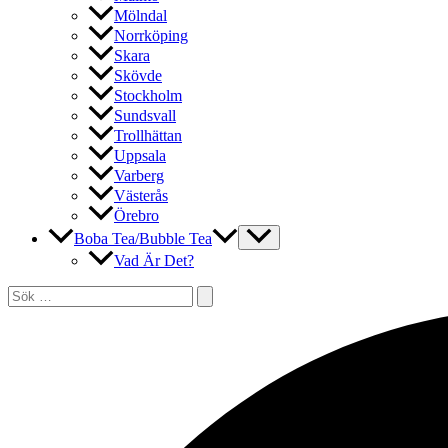
Mölndal
Norrköping
Skara
Skövde
Stockholm
Sundsvall
Trollhättan
Uppsala
Varberg
Västerås
Örebro
Boba Tea/Bubble Tea
Vad Är Det?
Sök
efter:
Sök