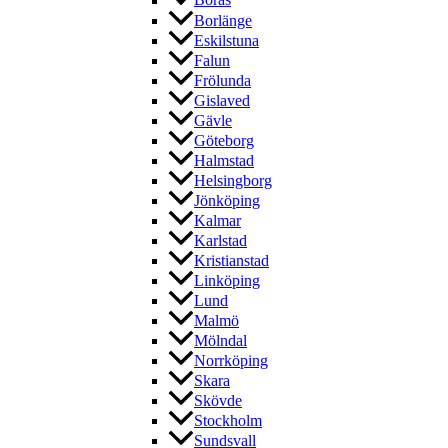
Borås
Borlänge
Eskilstuna
Falun
Frölunda
Gislaved
Gävle
Göteborg
Halmstad
Helsingborg
Jönköping
Kalmar
Karlstad
Kristianstad
Linköping
Lund
Malmö
Mölndal
Norrköping
Skara
Skövde
Stockholm
Sundsvall