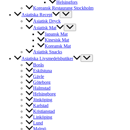
Helsingfors
Koreansk Restaurang Stockholm
Asiatiska Recept
Asiatisk Dryck
Asiatisk Mat
Japansk Mat
Kinesisk Mat
Koreansk Mat
Asiatisk Snacks
Asiatiska Livsmedelsbutiker
Borås
Eskilstuna
Gävle
Göteborg
Halmstad
Helsingborg
Jönköping
Karlstad
Kristianstad
Linköping
Lund
Malmö