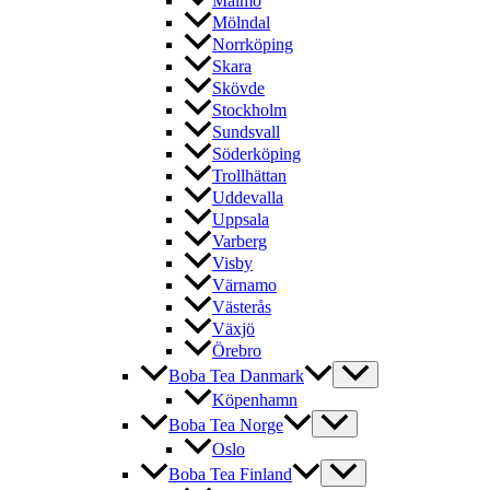
Malmö
Mölndal
Norrköping
Skara
Skövde
Stockholm
Sundsvall
Söderköping
Trollhättan
Uddevalla
Uppsala
Varberg
Visby
Värnamo
Västerås
Växjö
Örebro
Boba Tea Danmark
Köpenhamn
Boba Tea Norge
Oslo
Boba Tea Finland