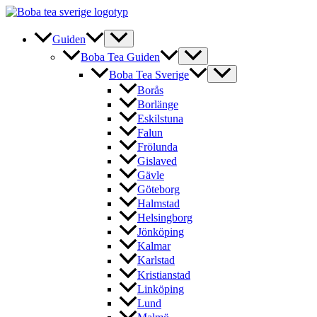
Hoppa
till
innehåll
Guiden
Boba Tea Guiden
Boba Tea Sverige
Borås
Borlänge
Eskilstuna
Falun
Frölunda
Gislaved
Gävle
Göteborg
Halmstad
Helsingborg
Jönköping
Kalmar
Karlstad
Kristianstad
Linköping
Lund