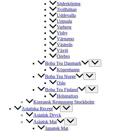
Söderköping
Trollhättan
Uddevalla
Uppsala
Varberg
Visby
Värnamo
Västerås
Växjö
Örebro
Boba Tea Danmark
Köpenhamn
Boba Tea Norge
Oslo
Boba Tea Finland
Helsingfors
Koreansk Restaurang Stockholm
Asiatiska Recept
Asiatisk Dryck
Asiatisk Mat
Japansk Mat