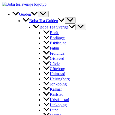
Hoppa
till
innehåll
Guiden
Boba Tea Guiden
Boba Tea Sverige
Borås
Borlänge
Eskilstuna
Falun
Frölunda
Gislaved
Gävle
Göteborg
Halmstad
Helsingborg
Jönköping
Kalmar
Karlstad
Kristianstad
Linköping
Lund