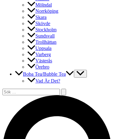
Mölndal
Norrköping
Skara
Skövde
Stockholm
Sundsvall
Trollhättan
Uppsala
Varberg
Västerås
Örebro
Boba Tea/Bubble Tea
Vad Är Det?
Sök
efter:
Sök