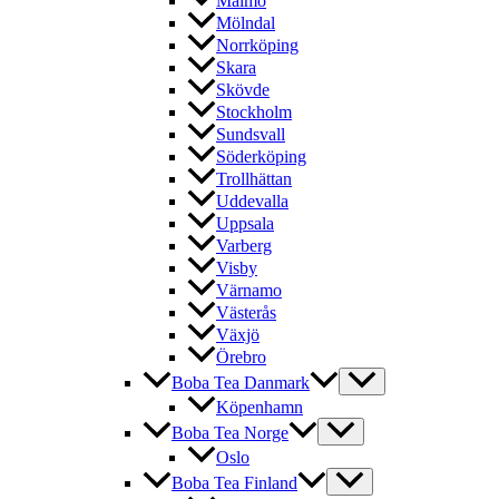
Malmö
Mölndal
Norrköping
Skara
Skövde
Stockholm
Sundsvall
Söderköping
Trollhättan
Uddevalla
Uppsala
Varberg
Visby
Värnamo
Västerås
Växjö
Örebro
Boba Tea Danmark
Köpenhamn
Boba Tea Norge
Oslo
Boba Tea Finland