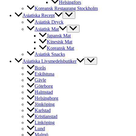
Helsingfors
Koreansk Restaurang Stockholm
Asiatiska Recept
Asiatisk Dryck
Asiatisk Mat
Japansk Mat
Kinesisk Mat
Koreansk Mat
Asiatisk Snacks
Asiatiska Livsmedelsbutiker
Borås
Eskilstuna
Gävle
Göteborg
Halmstad
Helsingborg
Jönköping
Karlstad
Kristianstad
Linköping
Lund
Malmö