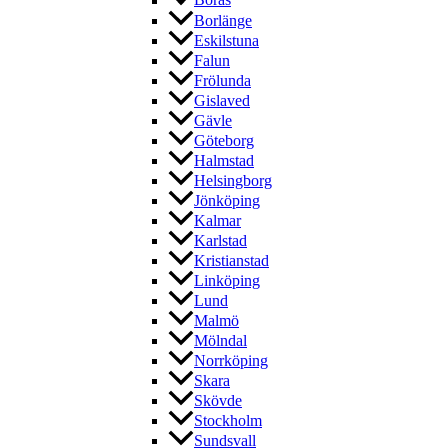
Borås
Borlänge
Eskilstuna
Falun
Frölunda
Gislaved
Gävle
Göteborg
Halmstad
Helsingborg
Jönköping
Kalmar
Karlstad
Kristianstad
Linköping
Lund
Malmö
Mölndal
Norrköping
Skara
Skövde
Stockholm
Sundsvall