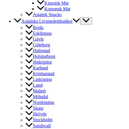
Kinesisk Mat
Koreansk Mat
Asiatisk Snacks
Asiatiska Livsmedelsbutiker
Borås
Eskilstuna
Gävle
Göteborg
Halmstad
Helsingborg
Jönköping
Karlstad
Kristianstad
Linköping
Lund
Malmö
Mölndal
Norrköping
Skara
Skövde
Stockholm
Sundsvall