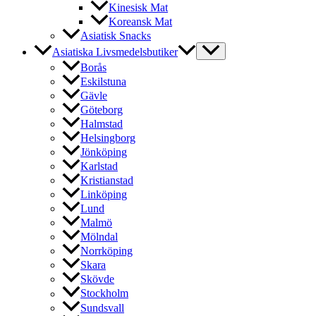
Kinesisk Mat
Koreansk Mat
Asiatisk Snacks
Asiatiska Livsmedelsbutiker
Borås
Eskilstuna
Gävle
Göteborg
Halmstad
Helsingborg
Jönköping
Karlstad
Kristianstad
Linköping
Lund
Malmö
Mölndal
Norrköping
Skara
Skövde
Stockholm
Sundsvall