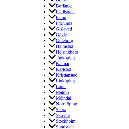
Borås
Borlänge
Eskilstuna
Falun
Frölunda
Gislaved
Gävle
Göteborg
Halmstad
Helsingborg
Jönköping
Kalmar
Karlstad
Kristianstad
Linköping
Lund
Malmö
Mölndal
Norrköping
Skara
Skövde
Stockholm
Sundsvall