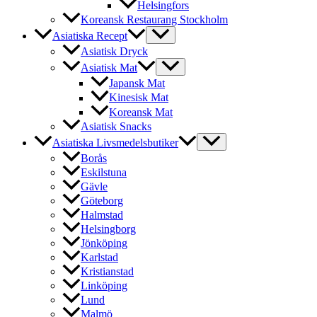
Helsingfors
Koreansk Restaurang Stockholm
Asiatiska Recept
Asiatisk Dryck
Asiatisk Mat
Japansk Mat
Kinesisk Mat
Koreansk Mat
Asiatisk Snacks
Asiatiska Livsmedelsbutiker
Borås
Eskilstuna
Gävle
Göteborg
Halmstad
Helsingborg
Jönköping
Karlstad
Kristianstad
Linköping
Lund
Malmö