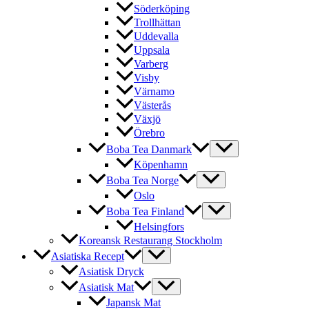
Söderköping
Trollhättan
Uddevalla
Uppsala
Varberg
Visby
Värnamo
Västerås
Växjö
Örebro
Boba Tea Danmark
Köpenhamn
Boba Tea Norge
Oslo
Boba Tea Finland
Helsingfors
Koreansk Restaurang Stockholm
Asiatiska Recept
Asiatisk Dryck
Asiatisk Mat
Japansk Mat