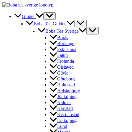
Hoppa
till
innehåll
Guiden
Boba Tea Guiden
Boba Tea Sverige
Borås
Borlänge
Eskilstuna
Falun
Frölunda
Gislaved
Gävle
Göteborg
Halmstad
Helsingborg
Jönköping
Kalmar
Karlstad
Kristianstad
Linköping
Lund