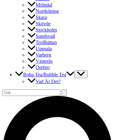
Mölndal
Norrköping
Skara
Skövde
Stockholm
Sundsvall
Trollhättan
Uppsala
Varberg
Västerås
Örebro
Boba Tea/Bubble Tea
Vad Är Det?
Sök
efter:
Sök