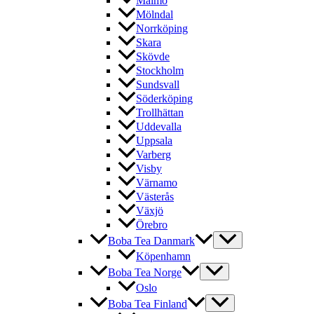
Malmö
Mölndal
Norrköping
Skara
Skövde
Stockholm
Sundsvall
Söderköping
Trollhättan
Uddevalla
Uppsala
Varberg
Visby
Värnamo
Västerås
Växjö
Örebro
Boba Tea Danmark
Köpenhamn
Boba Tea Norge
Oslo
Boba Tea Finland