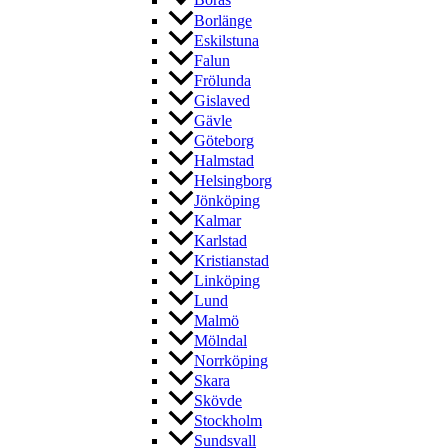
Borås
Borlänge
Eskilstuna
Falun
Frölunda
Gislaved
Gävle
Göteborg
Halmstad
Helsingborg
Jönköping
Kalmar
Karlstad
Kristianstad
Linköping
Lund
Malmö
Mölndal
Norrköping
Skara
Skövde
Stockholm
Sundsvall