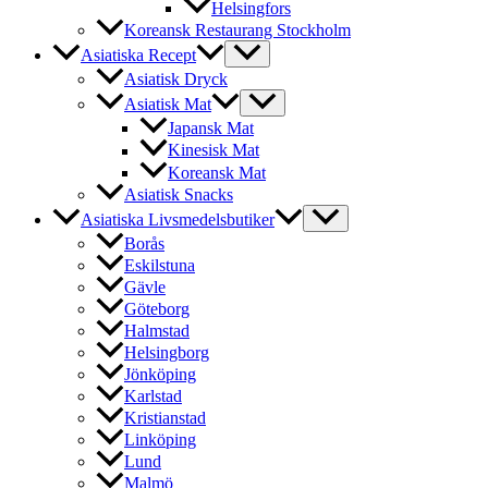
Helsingfors
Koreansk Restaurang Stockholm
Asiatiska Recept
Asiatisk Dryck
Asiatisk Mat
Japansk Mat
Kinesisk Mat
Koreansk Mat
Asiatisk Snacks
Asiatiska Livsmedelsbutiker
Borås
Eskilstuna
Gävle
Göteborg
Halmstad
Helsingborg
Jönköping
Karlstad
Kristianstad
Linköping
Lund
Malmö