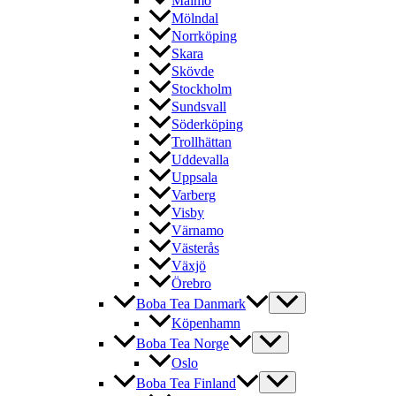
Malmö
Mölndal
Norrköping
Skara
Skövde
Stockholm
Sundsvall
Söderköping
Trollhättan
Uddevalla
Uppsala
Varberg
Visby
Värnamo
Västerås
Växjö
Örebro
Boba Tea Danmark
Köpenhamn
Boba Tea Norge
Oslo
Boba Tea Finland