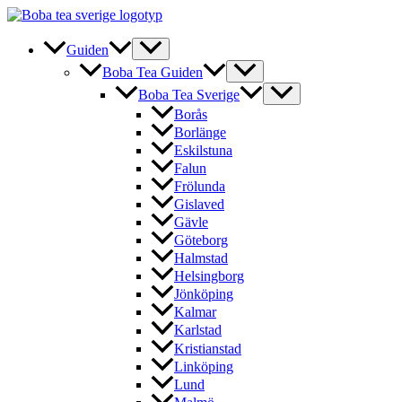
Hoppa
till
innehåll
Guiden
Boba Tea Guiden
Boba Tea Sverige
Borås
Borlänge
Eskilstuna
Falun
Frölunda
Gislaved
Gävle
Göteborg
Halmstad
Helsingborg
Jönköping
Kalmar
Karlstad
Kristianstad
Linköping
Lund