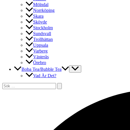
Mölndal
Norrköping
Skara
Skövde
Stockholm
Sundsvall
Trollhättan
Uppsala
Varberg
Västerås
Örebro
Boba Tea/Bubble Tea
Vad Är Det?
Sök
efter:
Sök