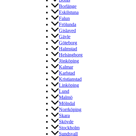
Borås
Borlänge
Eskilstuna
Falun
Frölunda
Gislaved
Gävle
Göteborg
Halmstad
Helsingborg
Jönköping
Kalmar
Karlstad
Kristianstad
Linköping
Lund
Malmö
Mölndal
Norrköping
Skara
Skövde
Stockholm
Sundsvall