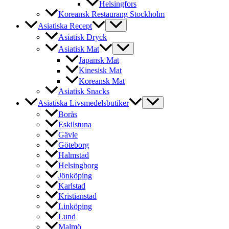
Helsingfors
Koreansk Restaurang Stockholm
Asiatiska Recept
Asiatisk Dryck
Asiatisk Mat
Japansk Mat
Kinesisk Mat
Koreansk Mat
Asiatisk Snacks
Asiatiska Livsmedelsbutiker
Borås
Eskilstuna
Gävle
Göteborg
Halmstad
Helsingborg
Jönköping
Karlstad
Kristianstad
Linköping
Lund
Malmö