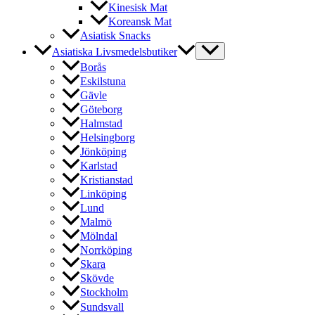
Kinesisk Mat
Koreansk Mat
Asiatisk Snacks
Asiatiska Livsmedelsbutiker
Borås
Eskilstuna
Gävle
Göteborg
Halmstad
Helsingborg
Jönköping
Karlstad
Kristianstad
Linköping
Lund
Malmö
Mölndal
Norrköping
Skara
Skövde
Stockholm
Sundsvall