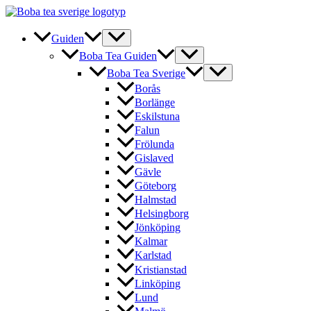
Hoppa
till
innehåll
Guiden
Boba Tea Guiden
Boba Tea Sverige
Borås
Borlänge
Eskilstuna
Falun
Frölunda
Gislaved
Gävle
Göteborg
Halmstad
Helsingborg
Jönköping
Kalmar
Karlstad
Kristianstad
Linköping
Lund