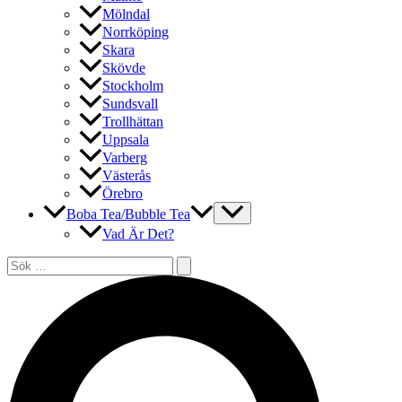
Mölndal
Norrköping
Skara
Skövde
Stockholm
Sundsvall
Trollhättan
Uppsala
Varberg
Västerås
Örebro
Boba Tea/Bubble Tea
Vad Är Det?
Sök
efter:
Sök