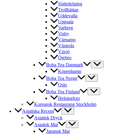
Söderköping
Trollhättan
Uddevalla
Uppsala
Varberg
Visby
Värnamo
Västerås
Växjö
Örebro
Boba Tea Danmark
Köpenhamn
Boba Tea Norge
Oslo
Boba Tea Finland
Helsingfors
Koreansk Restaurang Stockholm
Asiatiska Recept
Asiatisk Dryck
Asiatisk Mat
Japansk Mat