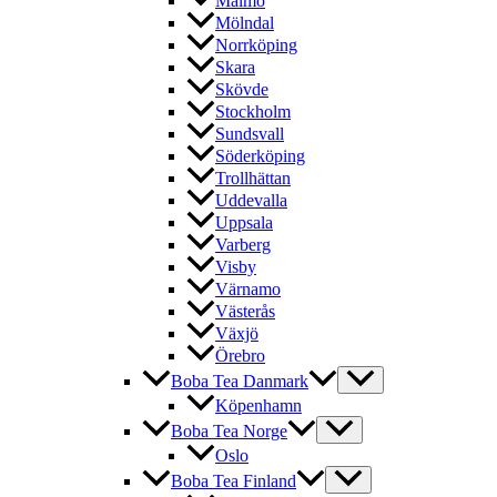
Malmö
Mölndal
Norrköping
Skara
Skövde
Stockholm
Sundsvall
Söderköping
Trollhättan
Uddevalla
Uppsala
Varberg
Visby
Värnamo
Västerås
Växjö
Örebro
Boba Tea Danmark
Köpenhamn
Boba Tea Norge
Oslo
Boba Tea Finland