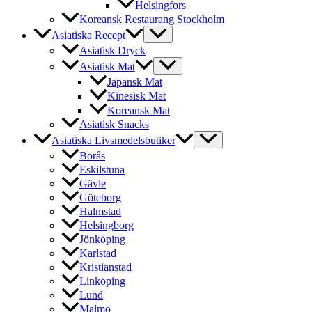
Helsingfors
Koreansk Restaurang Stockholm
Asiatiska Recept
Asiatisk Dryck
Asiatisk Mat
Japansk Mat
Kinesisk Mat
Koreansk Mat
Asiatisk Snacks
Asiatiska Livsmedelsbutiker
Borås
Eskilstuna
Gävle
Göteborg
Halmstad
Helsingborg
Jönköping
Karlstad
Kristianstad
Linköping
Lund
Malmö