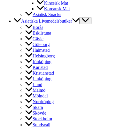
Kinesisk Mat
Koreansk Mat
Asiatisk Snacks
Asiatiska Livsmedelsbutiker
Borås
Eskilstuna
Gävle
Göteborg
Halmstad
Helsingborg
Jönköping
Karlstad
Kristianstad
Linköping
Lund
Malmö
Mölndal
Norrköping
Skara
Skövde
Stockholm
Sundsvall