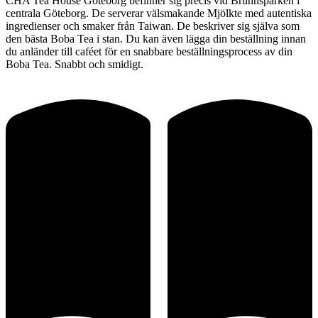
CHA Tea House Göteborg befinner sig precis vid Brunnsparken i
centrala Göteborg. De serverar välsmakande Mjölkte med autentiska
ingredienser och smaker från Taiwan. De beskriver sig själva som
den bästa Boba Tea i stan. Du kan även lägga din beställning innan
du anländer till caféet för en snabbare beställningsprocess av din
Boba Tea. Snabbt och smidigt.