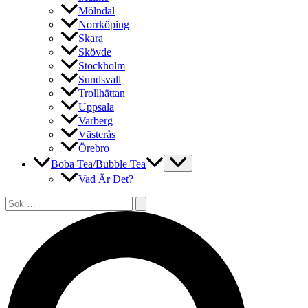
Mölndal
Norrköping
Skara
Skövde
Stockholm
Sundsvall
Trollhättan
Uppsala
Varberg
Västerås
Örebro
Boba Tea/Bubble Tea
Vad Är Det?
Sök
efter:
Sök