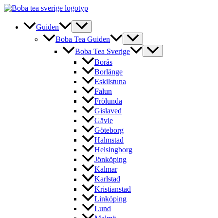
Hoppa
till
innehåll
Guiden
Boba Tea Guiden
Boba Tea Sverige
Borås
Borlänge
Eskilstuna
Falun
Frölunda
Gislaved
Gävle
Göteborg
Halmstad
Helsingborg
Jönköping
Kalmar
Karlstad
Kristianstad
Linköping
Lund