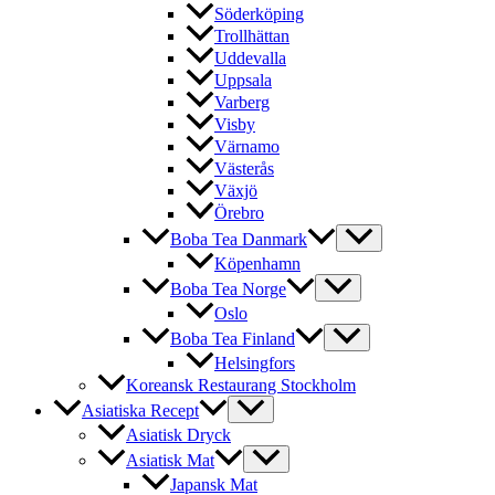
Söderköping
Trollhättan
Uddevalla
Uppsala
Varberg
Visby
Värnamo
Västerås
Växjö
Örebro
Boba Tea Danmark
Köpenhamn
Boba Tea Norge
Oslo
Boba Tea Finland
Helsingfors
Koreansk Restaurang Stockholm
Asiatiska Recept
Asiatisk Dryck
Asiatisk Mat
Japansk Mat