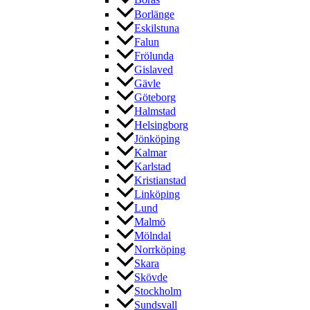
Borås
Borlänge
Eskilstuna
Falun
Frölunda
Gislaved
Gävle
Göteborg
Halmstad
Helsingborg
Jönköping
Kalmar
Karlstad
Kristianstad
Linköping
Lund
Malmö
Mölndal
Norrköping
Skara
Skövde
Stockholm
Sundsvall