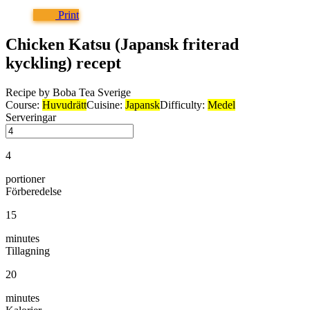
Print
Chicken Katsu (Japansk friterad
kyckling) recept
Recipe by Boba Tea Sverige
Course:
Huvudrätt
Cuisine:
Japansk
Difficulty:
Medel
Serveringar
4
portioner
Förberedelse
15
minutes
Tillagning
20
minutes