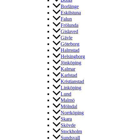
Borås
Borlänge
Eskilstuna
Falun
Frölunda
Gislaved
Gävle
Göteborg
Halmstad
Helsingborg
Jönköping
Kalmar
Karlstad
Kristianstad
Linköping
Lund
Malmö
Mölndal
Norrköping
Skara
Skövde
Stockholm
Sundsvall