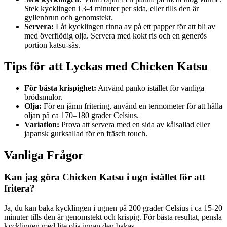
Stek kycklingen i 3-4 minuter per sida, eller tills den är
gyllenbrun och genomstekt.
Servera:
Låt kycklingen rinna av på ett papper för att bli av
med överflödig olja. Servera med kokt ris och en generös
portion katsu-sås.
Tips för att Lyckas med Chicken Katsu
För bästa krispighet:
Använd panko istället för vanliga
brödsmulor.
Olja:
För en jämn fritering, använd en termometer för att hålla
oljan på ca 170–180 grader Celsius.
Variation:
Prova att servera med en sida av kålsallad eller
japansk gurksallad för en fräsch touch.
Vanliga Frågor
Kan jag göra Chicken Katsu i ugn istället för att
fritera?
Ja, du kan baka kycklingen i ugnen på 200 grader Celsius i ca 15-20
minuter tills den är genomstekt och krispig. För bästa resultat, pensla
kycklingen med lite olja innan den bakas.