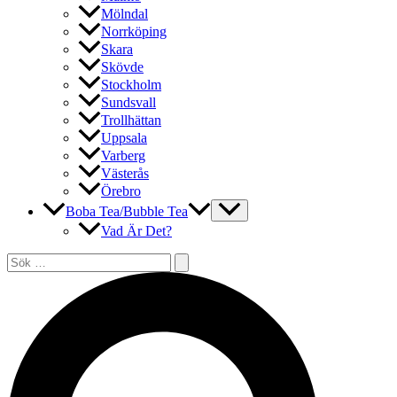
Mölndal
Norrköping
Skara
Skövde
Stockholm
Sundsvall
Trollhättan
Uppsala
Varberg
Västerås
Örebro
Boba Tea/Bubble Tea
Vad Är Det?
Sök
efter:
Sök