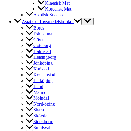
Kinesisk Mat
Koreansk Mat
Asiatisk Snacks
Asiatiska Livsmedelsbutiker
Borås
Eskilstuna
Gävle
Göteborg
Halmstad
Helsingborg
Jönköping
Karlstad
Kristianstad
Linköping
Lund
Malmö
Mölndal
Norrköping
Skara
Skövde
Stockholm
Sundsvall