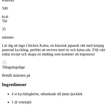
Kalorier
500
kcal
Tid
35
minutes
Lär dig att laga Chicken Katsu, en klassisk japansk rätt med krispig
panerad kyckling, perfekt att servera med ris och katsu-sås. Följ vårt
enkla recept och skapa en middag som kommer att imponera!
Tillagningsläge
Behåll skärmen på
Ingredienser
4
st
kycklingbröst, utbankade till jämn tjocklek
1
dl
vetemjöl