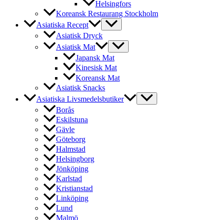
Helsingfors
Koreansk Restaurang Stockholm
Asiatiska Recept
Asiatisk Dryck
Asiatisk Mat
Japansk Mat
Kinesisk Mat
Koreansk Mat
Asiatisk Snacks
Asiatiska Livsmedelsbutiker
Borås
Eskilstuna
Gävle
Göteborg
Halmstad
Helsingborg
Jönköping
Karlstad
Kristianstad
Linköping
Lund
Malmö