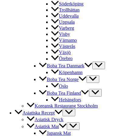
Söderköping
Trollhättan
Uddevalla
Uppsala
Varberg
Visby
Värnamo
Västerås
Växjö
Örebro
Boba Tea Danmark
Köpenhamn
Boba Tea Norge
Oslo
Boba Tea Finland
Helsingfors
Koreansk Restaurang Stockholm
Asiatiska Recept
Asiatisk Dryck
Asiatisk Mat
Japansk Mat