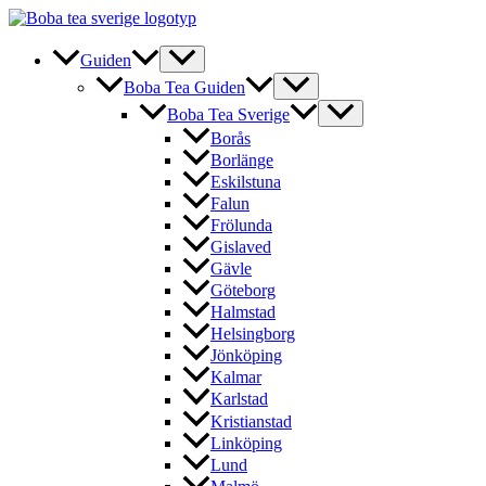
Hoppa
till
innehåll
Guiden
Boba Tea Guiden
Boba Tea Sverige
Borås
Borlänge
Eskilstuna
Falun
Frölunda
Gislaved
Gävle
Göteborg
Halmstad
Helsingborg
Jönköping
Kalmar
Karlstad
Kristianstad
Linköping
Lund