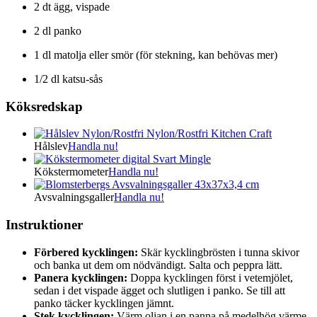
2
dt
ägg, vispade
2
dl
panko
1
dl
matolja eller smör (för stekning, kan behövas mer)
1/2
dl
katsu-sås
Köksredskap
Hålslev
Handla nu!
Kökstermometer
Handla nu!
Avsvalningsgaller
Handla nu!
Instruktioner
Förbered kycklingen:
Skär kycklingbrösten i tunna skivor
och banka ut dem om nödvändigt. Salta och peppra lätt.
Panera kycklingen:
Doppa kycklingen först i vetemjölet,
sedan i det vispade ägget och slutligen i panko. Se till att
panko täcker kycklingen jämnt.
Stek kycklingen:
Värm oljan i en panna på medelhög värme.