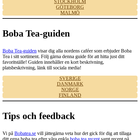
STOCKHOLM
GÖTEBORG
MALMÖ
Boba Tea-guiden
Boba Tea-guiden
visar dig alla nordens caféer som erbjuder Boba
Tea i sitt sortiment. Följ gärna denna guide för att hitta just ditt
favoritställe! Guiden innehåller en kort beskrivning,
platsbeskrivning, länk till sociala media!
SVERIGE
DANMARK
NORGE
FINLAND
Tips och feedback
Vi på
Bobatea.se
vill jättegärna veta hur det gick för dig att tillaga
ditt egna boba tea efter våra enkla
boba tea recept
samt recept på