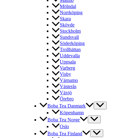
Malmö
Mölndal
Norrköping
Skara
Skövde
Stockholm
Sundsvall
Söderköping
Trollhättan
Uddevalla
Uppsala
Varberg
Visby
Värnamo
Västerås
Växjö
Örebro
Boba Tea Danmark
Köpenhamn
Boba Tea Norge
Oslo
Boba Tea Finland