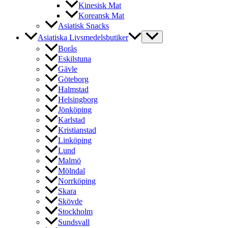
Kinesisk Mat
Koreansk Mat
Asiatisk Snacks
Asiatiska Livsmedelsbutiker
Borås
Eskilstuna
Gävle
Göteborg
Halmstad
Helsingborg
Jönköping
Karlstad
Kristianstad
Linköping
Lund
Malmö
Mölndal
Norrköping
Skara
Skövde
Stockholm
Sundsvall