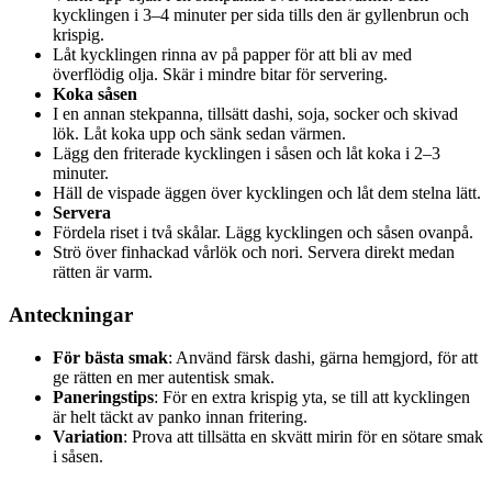
kycklingen i 3–4 minuter per sida tills den är gyllenbrun och
krispig.
Låt kycklingen rinna av på papper för att bli av med
överflödig olja. Skär i mindre bitar för servering.
Koka såsen
I en annan stekpanna, tillsätt dashi, soja, socker och skivad
lök. Låt koka upp och sänk sedan värmen.
Lägg den friterade kycklingen i såsen och låt koka i 2–3
minuter.
Häll de vispade äggen över kycklingen och låt dem stelna lätt.
Servera
Fördela riset i två skålar. Lägg kycklingen och såsen ovanpå.
Strö över finhackad vårlök och nori. Servera direkt medan
rätten är varm.
Anteckningar
För bästa smak
: Använd färsk dashi, gärna hemgjord, för att
ge rätten en mer autentisk smak.
Paneringstips
: För en extra krispig yta, se till att kycklingen
är helt täckt av panko innan fritering.
Variation
: Prova att tillsätta en skvätt mirin för en sötare smak
i såsen.