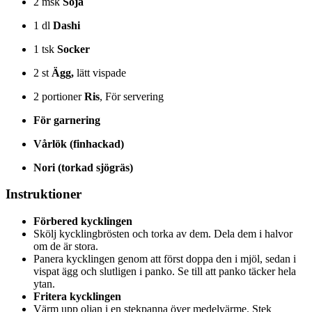
2
msk
Soja
1
dl
Dashi
1
tsk
Socker
2
st
Ägg,
lätt vispade
2
portioner
Ris
, För servering
För garnering
Vårlök (finhackad)
Nori (torkad sjögräs)
Instruktioner
Förbered kycklingen
Skölj kycklingbrösten och torka av dem. Dela dem i halvor
om de är stora.
Panera kycklingen genom att först doppa den i mjöl, sedan i
vispat ägg och slutligen i panko. Se till att panko täcker hela
ytan.
Fritera kycklingen
Värm upp oljan i en stekpanna över medelvärme. Stek