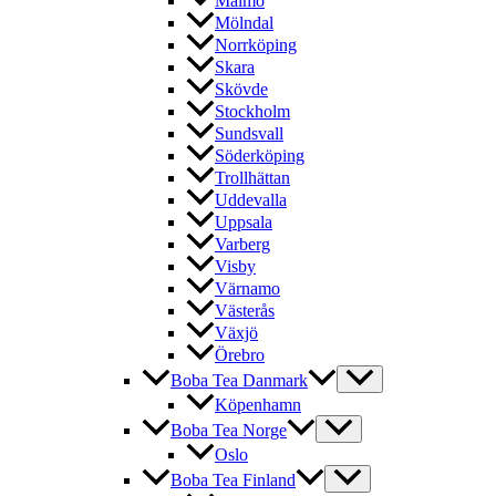
Malmö
Mölndal
Norrköping
Skara
Skövde
Stockholm
Sundsvall
Söderköping
Trollhättan
Uddevalla
Uppsala
Varberg
Visby
Värnamo
Västerås
Växjö
Örebro
Boba Tea Danmark
Köpenhamn
Boba Tea Norge
Oslo
Boba Tea Finland