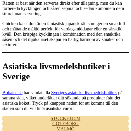
Rätten är bäst när den serveras direkt efter tillagning, men du kan
förbereda kycklingen och såsen separat och sedan kombinera dem
strax innan servering.
Chicken katsudon är en fantastisk japansk rätt som ger en smakfull
och mättande måltid perfekt för vardagsmiddagar eller en särskild
kväll. Den krispiga kycklingen i kombination med den smakrika
såsen och det mjuka riset skapar en härlig harmoni av smaker och
texturer.
Asiatiska livsmedelsbutiker i
Sverige
Bobatea.se
har samlat alla
Sveriges asiatiska livsmedelsbutiker
på
samma sida, vilket underlättar ditt sökande på produkter från det
asiatiska köket! Tryck på knappen nedan för att komma till den
staden som du vill hitta asiatiska varor!
STOCKHOLM
GÖTEBORG
MALMÖ