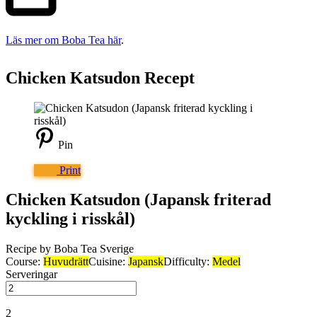
Läs mer om Boba Tea här
.
Chicken Katsudon
Recept
Pin
Print
Chicken Katsudon (Japansk friterad
kyckling i risskål)
Recipe by Boba Tea Sverige
Course:
Huvudrätt
Cuisine:
Japansk
Difficulty:
Medel
Serveringar
2