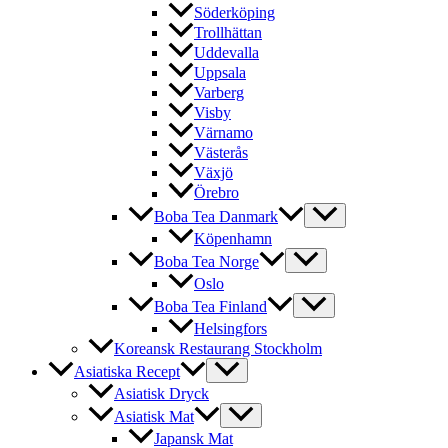
Söderköping
Trollhättan
Uddevalla
Uppsala
Varberg
Visby
Värnamo
Västerås
Växjö
Örebro
Boba Tea Danmark
Köpenhamn
Boba Tea Norge
Oslo
Boba Tea Finland
Helsingfors
Koreansk Restaurang Stockholm
Asiatiska Recept
Asiatisk Dryck
Asiatisk Mat
Japansk Mat