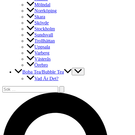
Mölndal
Norrköping
Skara
Skövde
Stockholm
Sundsvall
Trollhättan
Uppsala
Varberg
Västerås
Örebro
Boba Tea/Bubble Tea
Vad Är Det?
Sök
efter:
Sök