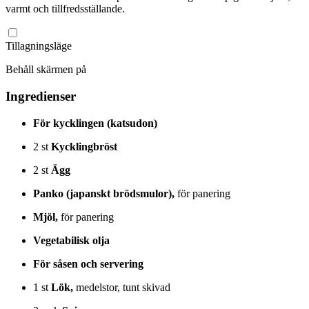
varmt och tillfredsställande.
Tillagningsläge
Behåll skärmen på
Ingredienser
För kycklingen (katsudon)
2
st
Kycklingbröst
2
st
Ägg
Panko (japanskt brödsmulor),
för panering
Mjöl,
för panering
Vegetabilisk olja
För såsen och servering
1
st
Lök,
medelstor, tunt skivad