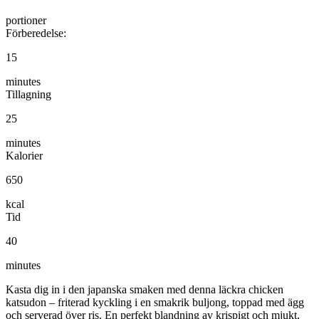
portioner
Förberedelse:
15
minutes
Tillagning
25
minutes
Kalorier
650
kcal
Tid
40
minutes
Kasta dig in i den japanska smaken med denna läckra chicken
katsudon – friterad kyckling i en smakrik buljong, toppad med ägg
och serverad över ris. En perfekt blandning av krispigt och mjukt,