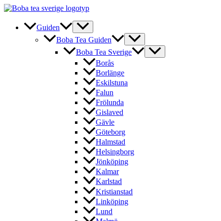
Hoppa
till
innehåll
Guiden
Boba Tea Guiden
Boba Tea Sverige
Borås
Borlänge
Eskilstuna
Falun
Frölunda
Gislaved
Gävle
Göteborg
Halmstad
Helsingborg
Jönköping
Kalmar
Karlstad
Kristianstad
Linköping
Lund