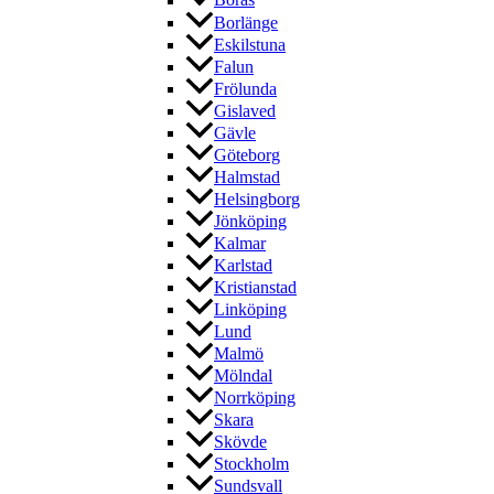
Borås
Borlänge
Eskilstuna
Falun
Frölunda
Gislaved
Gävle
Göteborg
Halmstad
Helsingborg
Jönköping
Kalmar
Karlstad
Kristianstad
Linköping
Lund
Malmö
Mölndal
Norrköping
Skara
Skövde
Stockholm
Sundsvall