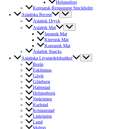
Helsingfors
Koreansk Restaurang Stockholm
Asiatiska Recept
Asiatisk Dryck
Asiatisk Mat
Japansk Mat
Kinesisk Mat
Koreansk Mat
Asiatisk Snacks
Asiatiska Livsmedelsbutiker
Borås
Eskilstuna
Gävle
Göteborg
Halmstad
Helsingborg
Jönköping
Karlstad
Kristianstad
Linköping
Lund
Malmö