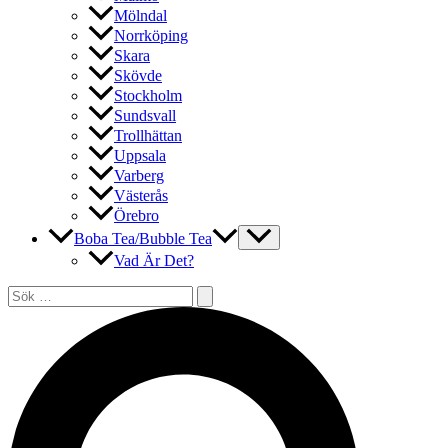
Mölndal
Norrköping
Skara
Skövde
Stockholm
Sundsvall
Trollhättan
Uppsala
Varberg
Västerås
Örebro
Boba Tea/Bubble Tea
Vad Är Det?
Sök
efter:
Sök