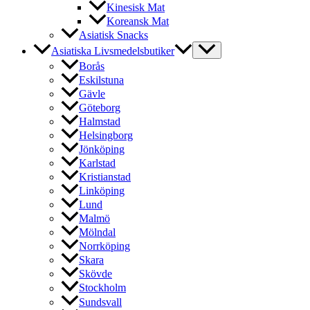
Kinesisk Mat
Koreansk Mat
Asiatisk Snacks
Asiatiska Livsmedelsbutiker
Borås
Eskilstuna
Gävle
Göteborg
Halmstad
Helsingborg
Jönköping
Karlstad
Kristianstad
Linköping
Lund
Malmö
Mölndal
Norrköping
Skara
Skövde
Stockholm
Sundsvall