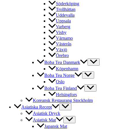
Söderköping
Trollhättan
Uddevalla
Uppsala
Varberg
Visby
Värnamo
Västerås
Växjö
Örebro
Boba Tea Danmark
Köpenhamn
Boba Tea Norge
Oslo
Boba Tea Finland
Helsingfors
Koreansk Restaurang Stockholm
Asiatiska Recept
Asiatisk Dryck
Asiatisk Mat
Japansk Mat