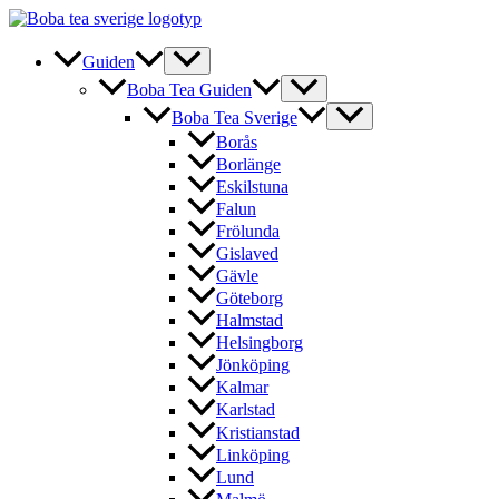
Hoppa
till
innehåll
Guiden
Boba Tea Guiden
Boba Tea Sverige
Borås
Borlänge
Eskilstuna
Falun
Frölunda
Gislaved
Gävle
Göteborg
Halmstad
Helsingborg
Jönköping
Kalmar
Karlstad
Kristianstad
Linköping
Lund