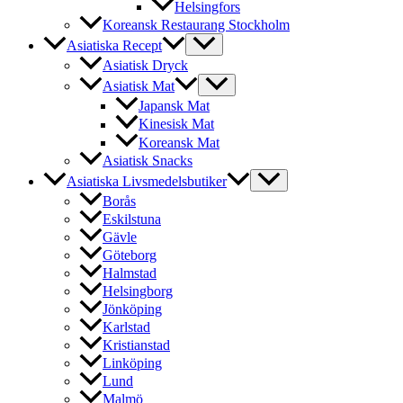
Helsingfors
Koreansk Restaurang Stockholm
Asiatiska Recept
Asiatisk Dryck
Asiatisk Mat
Japansk Mat
Kinesisk Mat
Koreansk Mat
Asiatisk Snacks
Asiatiska Livsmedelsbutiker
Borås
Eskilstuna
Gävle
Göteborg
Halmstad
Helsingborg
Jönköping
Karlstad
Kristianstad
Linköping
Lund
Malmö