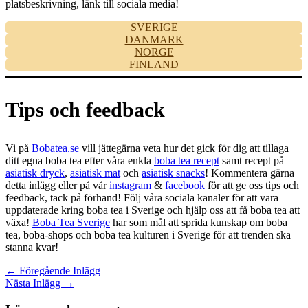
platsbeskrivning, länk till sociala media!
SVERIGE
DANMARK
NORGE
FINLAND
Tips och feedback
Vi på
Bobatea.se
vill jättegärna veta hur det gick för dig att tillaga
ditt egna boba tea efter våra enkla
boba tea recept
samt recept på
asiatisk dryck
,
asiatisk mat
och
asiatisk snacks
! Kommentera gärna
detta inlägg eller på vår
instagram
&
facebook
för att ge oss tips och
feedback, tack på förhand! Följ våra sociala kanaler för att vara
uppdaterade kring boba tea i Sverige och hjälp oss att få boba tea att
växa!
Boba Tea Sverige
har som mål att sprida kunskap om boba
tea, boba-shops och boba tea kulturen i Sverige för att trenden ska
stanna kvar!
←
Föregående Inlägg
Nästa Inlägg
→