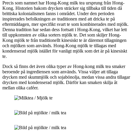
Precis som namnet har Hong-Kong milk tea ursprung från Hong-
Kong. Historien bakom drycken sträcker sig tillbaka till tiden då
brittiska kolonialismen fanns i området. Under den perioden
inspirerades befolkningen av traditionen med att dricka te på
eftermiddagen, mer specifikt svart te som kombinerades med mjölk.
Denna tradition har sedan dess fortsatt i Hong-Kong, vilket har lett
till uppkomsten av olika sorters mjölk te. Det som skiljer Hong-
Kong mjölk te från traditionellt kinesiskt te är däremot tillagningen
och mjölken som används. Hong-Kong mjölk te tillagas med
kondenserad mjölk istället för vanligt mjölk som det är på kinesiskt
te.
Dock så finns det även olika typer av Hong-kong milk tea smaker
beroende på ingrediensen som används. Vissa väljer att tillaga
drycken med skummjölk och sojabönolja, medan vissa andra tillagar
drycken med kondenserad mjölk. Därför kan smaken skilja åt
mellan olika caféer.