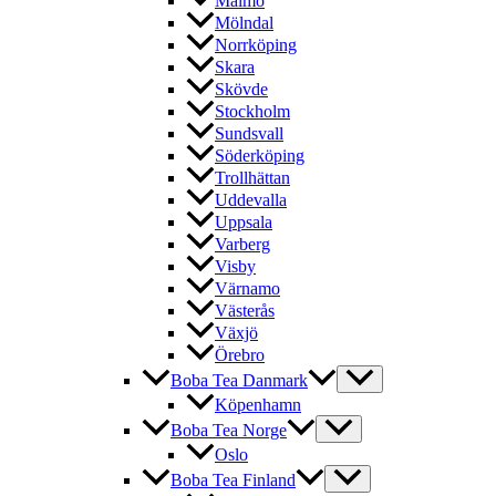
Malmö
Mölndal
Norrköping
Skara
Skövde
Stockholm
Sundsvall
Söderköping
Trollhättan
Uddevalla
Uppsala
Varberg
Visby
Värnamo
Västerås
Växjö
Örebro
Boba Tea Danmark
Köpenhamn
Boba Tea Norge
Oslo
Boba Tea Finland