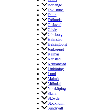
Borås
Borlänge
Eskilstuna
Falun
Frölunda
Gislaved
Gävle
Göteborg
Halmstad
Helsingborg
Jönköping
Kalmar
Karlstad
Kristianstad
Linköping
Lund
Malmö
Mölndal
Norrköping
Skara
Skövde
Stockholm
Sundsvall