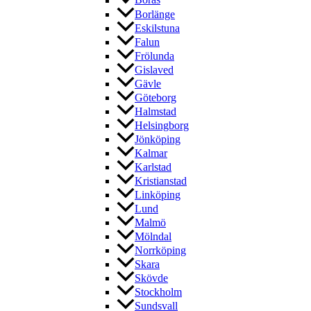
Borås
Borlänge
Eskilstuna
Falun
Frölunda
Gislaved
Gävle
Göteborg
Halmstad
Helsingborg
Jönköping
Kalmar
Karlstad
Kristianstad
Linköping
Lund
Malmö
Mölndal
Norrköping
Skara
Skövde
Stockholm
Sundsvall