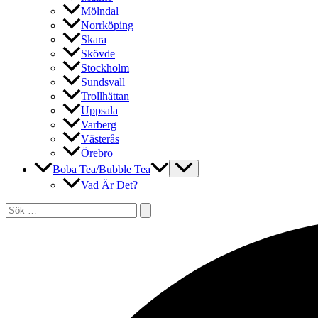
Mölndal
Norrköping
Skara
Skövde
Stockholm
Sundsvall
Trollhättan
Uppsala
Varberg
Västerås
Örebro
Boba Tea/Bubble Tea
Vad Är Det?
Sök
efter:
Sök