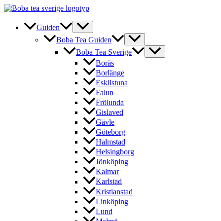
Hoppa
till
innehåll
Guiden
Boba Tea Guiden
Boba Tea Sverige
Borås
Borlänge
Eskilstuna
Falun
Frölunda
Gislaved
Gävle
Göteborg
Halmstad
Helsingborg
Jönköping
Kalmar
Karlstad
Kristianstad
Linköping
Lund