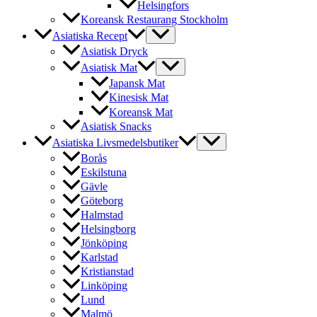
Helsingfors
Koreansk Restaurang Stockholm
Asiatiska Recept
Asiatisk Dryck
Asiatisk Mat
Japansk Mat
Kinesisk Mat
Koreansk Mat
Asiatisk Snacks
Asiatiska Livsmedelsbutiker
Borås
Eskilstuna
Gävle
Göteborg
Halmstad
Helsingborg
Jönköping
Karlstad
Kristianstad
Linköping
Lund
Malmö