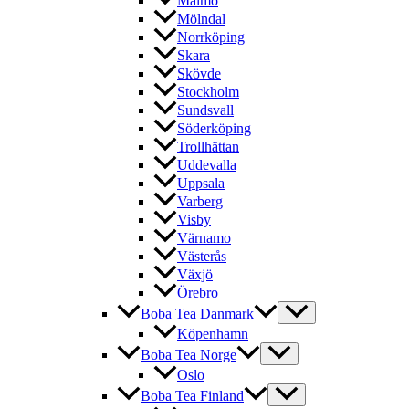
Malmö
Mölndal
Norrköping
Skara
Skövde
Stockholm
Sundsvall
Söderköping
Trollhättan
Uddevalla
Uppsala
Varberg
Visby
Värnamo
Västerås
Växjö
Örebro
Boba Tea Danmark
Köpenhamn
Boba Tea Norge
Oslo
Boba Tea Finland