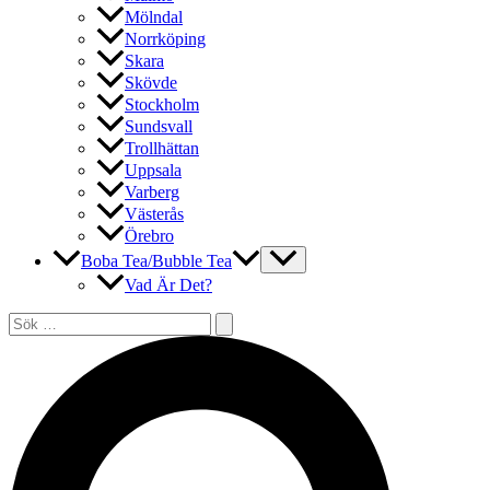
Mölndal
Norrköping
Skara
Skövde
Stockholm
Sundsvall
Trollhättan
Uppsala
Varberg
Västerås
Örebro
Boba Tea/Bubble Tea
Vad Är Det?
Sök
efter:
Sök