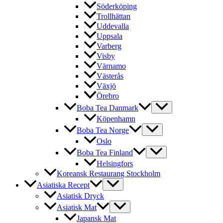
Söderköping
Trollhättan
Uddevalla
Uppsala
Varberg
Visby
Värnamo
Västerås
Växjö
Örebro
Boba Tea Danmark
Köpenhamn
Boba Tea Norge
Oslo
Boba Tea Finland
Helsingfors
Koreansk Restaurang Stockholm
Asiatiska Recept
Asiatisk Dryck
Asiatisk Mat
Japansk Mat