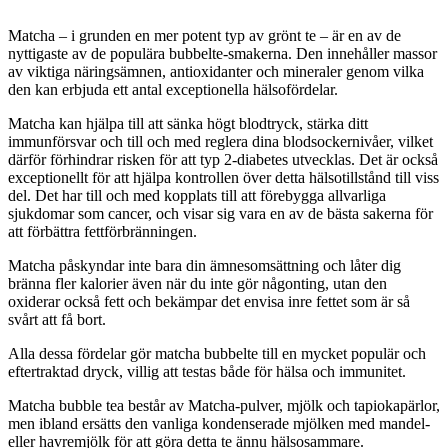
Matcha – i grunden en mer potent typ av grönt te – är en av de
nyttigaste av de populära bubbelte-smakerna. Den innehåller massor
av viktiga näringsämnen, antioxidanter och mineraler genom vilka
den kan erbjuda ett antal exceptionella hälsofördelar.
Matcha kan hjälpa till att sänka högt blodtryck, stärka ditt
immunförsvar och till och med reglera dina blodsockernivåer, vilket
därför förhindrar risken för att typ 2-diabetes utvecklas. Det är också
exceptionellt för att hjälpa kontrollen över detta hälsotillstånd till viss
del. Det har till och med kopplats till att förebygga allvarliga
sjukdomar som cancer, och visar sig vara en av de bästa sakerna för
att förbättra fettförbränningen.
Matcha påskyndar inte bara din ämnesomsättning och låter dig
bränna fler kalorier även när du inte gör någonting, utan den
oxiderar också fett och bekämpar det envisa inre fettet som är så
svårt att få bort.
Alla dessa fördelar gör matcha bubbelte till en mycket populär och
eftertraktad dryck, villig att testas både för hälsa och immunitet.
Matcha bubble tea består av Matcha-pulver, mjölk och tapiokapärlor,
men ibland ersätts den vanliga kondenserade mjölken med mandel-
eller havremjölk för att göra detta te ännu hälsosammare.