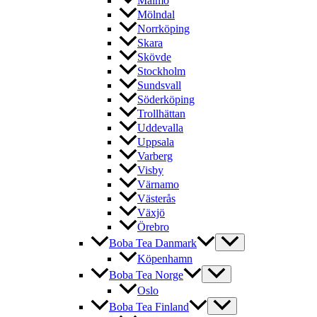
Malmö
Mölndal
Norrköping
Skara
Skövde
Stockholm
Sundsvall
Söderköping
Trollhättan
Uddevalla
Uppsala
Varberg
Visby
Värnamo
Västerås
Växjö
Örebro
Boba Tea Danmark
Köpenhamn
Boba Tea Norge
Oslo
Boba Tea Finland