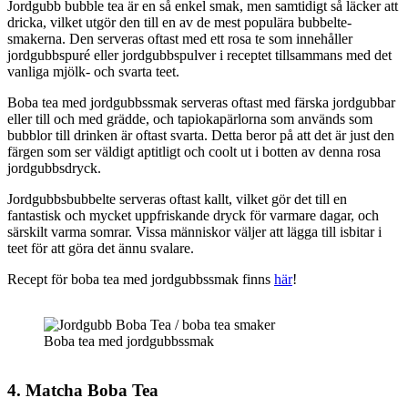
Jordgubb bubble tea är en så enkel smak, men samtidigt så läcker att
dricka, vilket utgör den till en av de mest populära bubbelte-
smakerna. Den serveras oftast med ett rosa te som innehåller
jordgubbspuré eller jordgubbspulver i receptet tillsammans med det
vanliga mjölk- och svarta teet.
Boba tea med jordgubbssmak serveras oftast med färska jordgubbar
eller till och med grädde, och tapiokapärlorna som används som
bubblor till drinken är oftast svarta. Detta beror på att det är just den
färgen som ser väldigt aptitligt och coolt ut i botten av denna rosa
jordgubbsdryck.
Jordgubbsbubbelte serveras oftast kallt, vilket gör det till en
fantastisk och mycket uppfriskande dryck för varmare dagar, och
särskilt varma somrar. Vissa människor väljer att lägga till isbitar i
teet för att göra det ännu svalare.
Recept för boba tea med jordgubbssmak finns
här
!
Boba tea med jordgubbssmak
4. Matcha Boba Tea