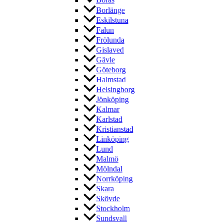
Borås
Borlänge
Eskilstuna
Falun
Frölunda
Gislaved
Gävle
Göteborg
Halmstad
Helsingborg
Jönköping
Kalmar
Karlstad
Kristianstad
Linköping
Lund
Malmö
Mölndal
Norrköping
Skara
Skövde
Stockholm
Sundsvall