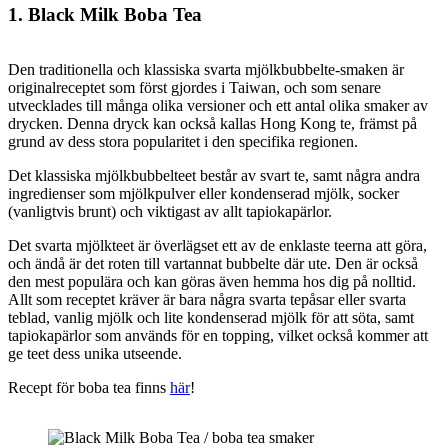
1. Black Milk Boba Tea
Den traditionella och klassiska svarta mjölkbubbelte-smaken är
originalreceptet som först gjordes i Taiwan, och som senare
utvecklades till många olika versioner och ett antal olika smaker av
drycken. Denna dryck kan också kallas Hong Kong te, främst på
grund av dess stora popularitet i den specifika regionen.
Det klassiska mjölkbubbelteet består av svart te, samt några andra
ingredienser som mjölkpulver eller kondenserad mjölk, socker
(vanligtvis brunt) och viktigast av allt tapiokapärlor.
Det svarta mjölkteet är överlägset ett av de enklaste teerna att göra,
och ändå är det roten till vartannat bubbelte där ute. Den är också
den mest populära och kan göras även hemma hos dig på nolltid.
Allt som receptet kräver är bara några svarta tepåsar eller svarta
teblad, vanlig mjölk och lite kondenserad mjölk för att söta, samt
tapiokapärlor som används för en topping, vilket också kommer att
ge teet dess unika utseende.
Recept för boba tea finns
här
!