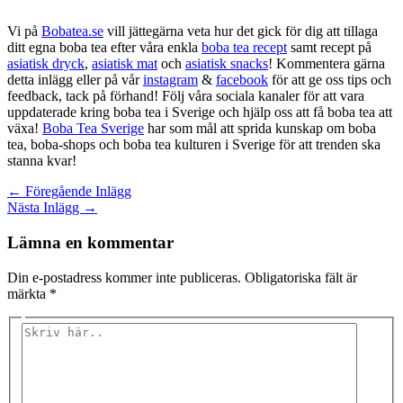
Vi på
Bobatea.se
vill jättegärna veta hur det gick för dig att tillaga
ditt egna boba tea efter våra enkla
boba tea recept
samt recept på
asiatisk dryck
,
asiatisk mat
och
asiatisk snacks
! Kommentera gärna
detta inlägg eller på vår
instagram
&
facebook
för att ge oss tips och
feedback, tack på förhand! Följ våra sociala kanaler för att vara
uppdaterade kring boba tea i Sverige och hjälp oss att få boba tea att
växa!
Boba Tea Sverige
har som mål att sprida kunskap om boba
tea, boba-shops och boba tea kulturen i Sverige för att trenden ska
stanna kvar!
←
Föregående Inlägg
Nästa Inlägg
→
Lämna en kommentar
Din e-postadress kommer inte publiceras.
Obligatoriska fält är
märkta
*
Skriv
här..