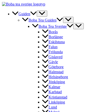
Hoppa
till
innehåll
Guiden
Boba Tea Guiden
Boba Tea Sverige
Borås
Borlänge
Eskilstuna
Falun
Frölunda
Gislaved
Gävle
Göteborg
Halmstad
Helsingborg
Jönköping
Kalmar
Karlstad
Kristianstad
Linköping
Lund