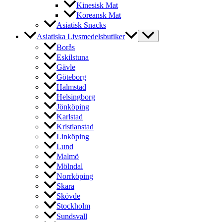
Kinesisk Mat
Koreansk Mat
Asiatisk Snacks
Asiatiska Livsmedelsbutiker
Borås
Eskilstuna
Gävle
Göteborg
Halmstad
Helsingborg
Jönköping
Karlstad
Kristianstad
Linköping
Lund
Malmö
Mölndal
Norrköping
Skara
Skövde
Stockholm
Sundsvall