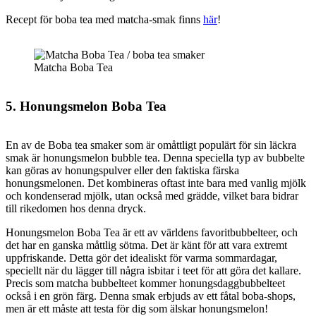
Recept för boba tea med matcha-smak finns
här
!
Matcha Boba Tea
5. Honungsmelon Boba Tea
En av de Boba tea smaker som är omåttligt populärt för sin läckra
smak är honungsmelon bubble tea. Denna speciella typ av bubbelte
kan göras av honungspulver eller den faktiska färska
honungsmelonen. Det kombineras oftast inte bara med vanlig mjölk
och kondenserad mjölk, utan också med grädde, vilket bara bidrar
till rikedomen hos denna dryck.
Honungsmelon Boba Tea är ett av världens favoritbubbelteer, och
det har en ganska måttlig sötma. Det är känt för att vara extremt
uppfriskande. Detta gör det idealiskt för varma sommardagar,
speciellt när du lägger till några isbitar i teet för att göra det kallare.
Precis som matcha bubbelteet kommer honungsdaggbubbelteet
också i en grön färg. Denna smak erbjuds av ett fåtal boba-shops,
men är ett måste att testa för dig som älskar honungsmelon!