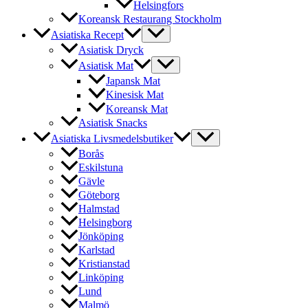
Helsingfors
Koreansk Restaurang Stockholm
Asiatiska Recept
Asiatisk Dryck
Asiatisk Mat
Japansk Mat
Kinesisk Mat
Koreansk Mat
Asiatisk Snacks
Asiatiska Livsmedelsbutiker
Borås
Eskilstuna
Gävle
Göteborg
Halmstad
Helsingborg
Jönköping
Karlstad
Kristianstad
Linköping
Lund
Malmö