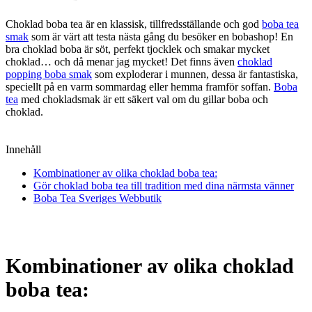
Choklad boba tea är en klassisk, tillfredsställande och god
boba tea
smak
som är värt att testa nästa gång du besöker en bobashop! En
bra choklad boba är söt, perfekt tjocklek och smakar mycket
choklad… och då menar jag mycket! Det finns även
choklad
popping boba smak
som exploderar i munnen, dessa är fantastiska,
speciellt på en varm sommardag eller hemma framför soffan.
Boba
tea
med chokladsmak är ett säkert val om du gillar boba och
choklad.
Innehåll
Kombinationer av olika choklad boba tea:
Gör choklad boba tea till tradition med dina närmsta vänner
Boba Tea Sveriges Webbutik
Kombinationer av olika choklad
boba tea: