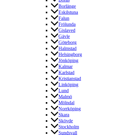
Borås
Borlänge
Eskilstuna
Falun
Frölunda
Gislaved
Gävle
Göteborg
Halmstad
Helsingborg
Jönköping
Kalmar
Karlstad
Kristianstad
Linköping
Lund
Malmö
Mölndal
Norrköping
Skara
Skövde
Stockholm
Sundsvall