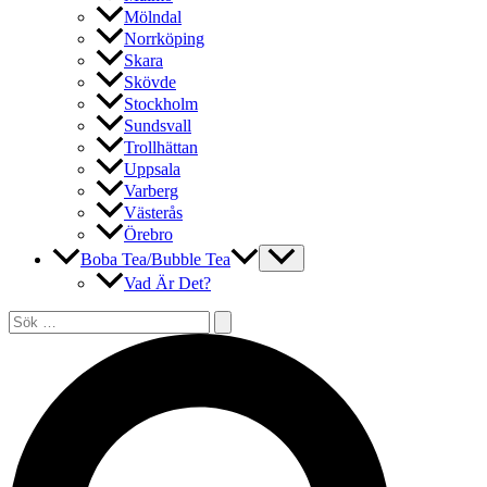
Mölndal
Norrköping
Skara
Skövde
Stockholm
Sundsvall
Trollhättan
Uppsala
Varberg
Västerås
Örebro
Boba Tea/Bubble Tea
Vad Är Det?
Sök
efter:
Sök