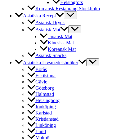
Helsingfors
Koreansk Restaurang Stockholm
Asiatiska Recept
Asiatisk Dryck
Asiatisk Mat
Japansk Mat
Kinesisk Mat
Koreansk Mat
Asiatisk Snacks
Asiatiska Livsmedelsbutiker
Borås
Eskilstuna
Gävle
Göteborg
Halmstad
Helsingborg
Jönköping
Karlstad
Kristianstad
Linköping
Lund
Malmö