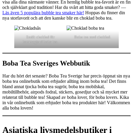
visa alla dina närmaste vänner. En hemlig bubble tea-favorit är en fin
och självklart god tradition! Har du svårt att hitta goda smaker? —
Läs även 5 populära bubble tea smaker här!
Hoppas du finner din
nya storfavorit och att den kanske blir en choklad boba tea.
Smält choklad för
Boba tea med choklad.
hemmagjord boba tea.
Boba Tea Sveriges Webbutik
Har du hört det senaste? Boba Tea Sverige har precis öppnat sin nya
boba tea onlinebutik som erbjuder allting inom boba tea! Det finns
bland annat tjocka boba tea sugrör, boba tea mobilskal,
mobiltillbehör, airpods fodral, stickers, gosedjur och så mycket mer
relaterat till bubble tea! Skapad av boba lover, för boba lovers. Kika
in vår onlinebutik som erbjuder boba tea produkter här! Välkommen
alla boba lovers!
Asiatiska livsmedelsbutiker i