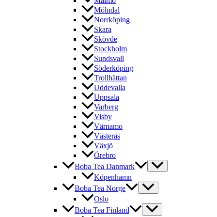
Malmö
Mölndal
Norrköping
Skara
Skövde
Stockholm
Sundsvall
Söderköping
Trollhättan
Uddevalla
Uppsala
Varberg
Visby
Värnamo
Västerås
Växjö
Örebro
Boba Tea Danmark
Köpenhamn
Boba Tea Norge
Oslo
Boba Tea Finland