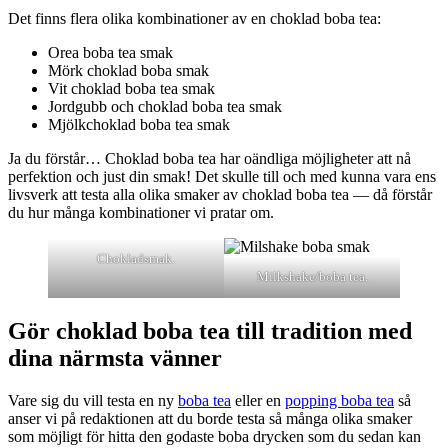
Det finns flera olika kombinationer av en choklad boba tea:
Orea boba tea smak
Mörk choklad boba smak
Vit choklad boba tea smak
Jordgubb och choklad boba tea smak
Mjölkchoklad boba tea smak
Ja du förstår… Choklad boba tea har oändliga möjligheter att nå
perfektion och just din smak! Det skulle till och med kunna vara ens
livsverk att testa alla olika smaker av choklad boba tea — då förstår
du hur många kombinationer vi pratar om.
Chokladsmak.
Milkshake/boba tea.
Gör choklad boba tea till tradition med
dina närmsta vänner
Vare sig du vill testa en ny
boba tea
eller en
popping boba tea
så
anser vi på redaktionen att du borde testa så många olika smaker
som möjligt för hitta den godaste boba drycken som du sedan kan