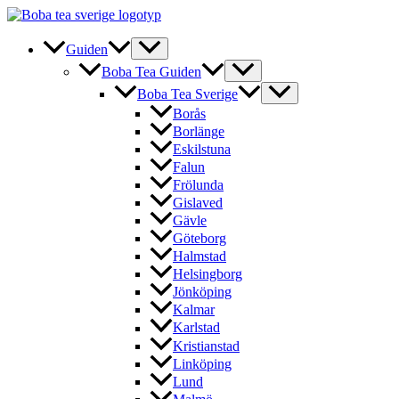
Hoppa
till
innehåll
Guiden
Boba Tea Guiden
Boba Tea Sverige
Borås
Borlänge
Eskilstuna
Falun
Frölunda
Gislaved
Gävle
Göteborg
Halmstad
Helsingborg
Jönköping
Kalmar
Karlstad
Kristianstad
Linköping
Lund