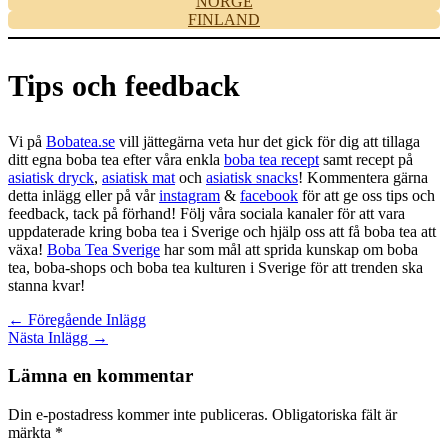
NORGE
FINLAND
Tips och feedback
Vi på
Bobatea.se
vill jättegärna veta hur det gick för dig att tillaga
ditt egna boba tea efter våra enkla
boba tea recept
samt recept på
asiatisk dryck
,
asiatisk mat
och
asiatisk snacks
! Kommentera gärna
detta inlägg eller på vår
instagram
&
facebook
för att ge oss tips och
feedback, tack på förhand! Följ våra sociala kanaler för att vara
uppdaterade kring boba tea i Sverige och hjälp oss att få boba tea att
växa!
Boba Tea Sverige
har som mål att sprida kunskap om boba
tea, boba-shops och boba tea kulturen i Sverige för att trenden ska
stanna kvar!
←
Föregående Inlägg
Nästa Inlägg
→
Lämna en kommentar
Din e-postadress kommer inte publiceras.
Obligatoriska fält är
märkta
*