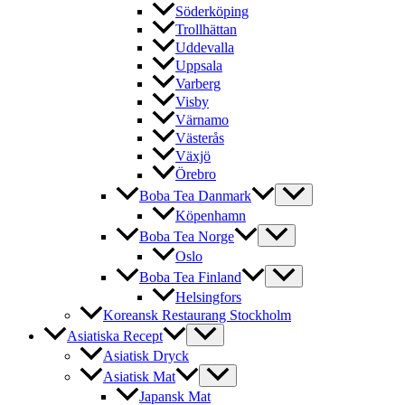
Söderköping
Trollhättan
Uddevalla
Uppsala
Varberg
Visby
Värnamo
Västerås
Växjö
Örebro
Boba Tea Danmark
Köpenhamn
Boba Tea Norge
Oslo
Boba Tea Finland
Helsingfors
Koreansk Restaurang Stockholm
Asiatiska Recept
Asiatisk Dryck
Asiatisk Mat
Japansk Mat