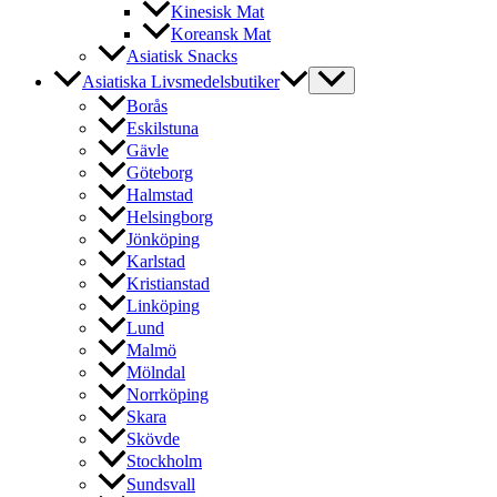
Kinesisk Mat
Koreansk Mat
Asiatisk Snacks
Asiatiska Livsmedelsbutiker
Borås
Eskilstuna
Gävle
Göteborg
Halmstad
Helsingborg
Jönköping
Karlstad
Kristianstad
Linköping
Lund
Malmö
Mölndal
Norrköping
Skara
Skövde
Stockholm
Sundsvall